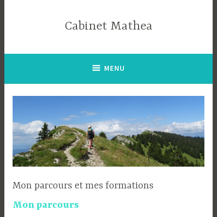
Accéder
au
Cabinet Mathea
contenu
principal
MENU
Mon parcours et mes formations
Mon parcours