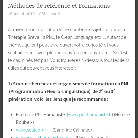
Méthodes de référence et Formations
26 juillet 2019
CMathea19
A travers mon site, j’aborde de nombreux sujets tels que la
Thérapie Brève, la PNL, le Clean Language etc… Autant de
thèmes qui ont peut-être ouvert votre curiosité et vous
souhaitez en savoir plus ou vous former vous même. Si c’est
le cas, n’hésitez pas! Vous trouverez ci-dessous tous les liens
utiles qui peuvent vous intéresser:
1) Si vous cherchez des organismes de formation en PNL
e
e
(Programmation Neuro-Linguistique) de 2
ou 3
génération voici les liens que je recommande :
Ecole de PNL Humaniste (
www.pnl-humaniste.fr
) (Hélène
Roubeix)
www.scalcom.fr
(Sandrine Calinaud)
www.ipepnlhumaniste.com
(Pascal Serrano)