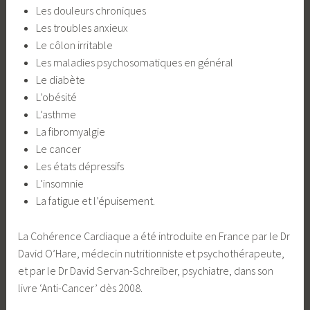
Les douleurs chroniques
Les troubles anxieux
Le côlon irritable
Les maladies psychosomatiques en général
Le diabète
L’obésité
L’asthme
La fibromyalgie
Le cancer
Les états dépressifs
L’insomnie
La fatigue et l’épuisement.
La Cohérence Cardiaque a été introduite en France par le Dr
David O’Hare, médecin nutritionniste et psychothérapeute,
et par le Dr David Servan-Schreiber, psychiatre, dans son
livre ‘Anti-Cancer’ dès 2008.