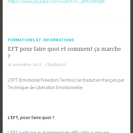
https://www.youtube.com/watch?v=_dHh3Y0fWjM
FORMATIONS ET INFORMATIONS
EFT pour faire quoi et comment ça marche
?
14 novembre 2022
CMathea19
L’EFT (Emotional Freedom Technic) se traduit en français par
Technique de Libération Emotionnelle.
L’EFT, pour faire quoi ?
L’EFT participe au traitement de difficultés ayant une