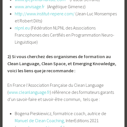
www.anvisage.fr
(Angélique Gimenez)
http://www.institut-repere.com/
(Jean-Luc Monsempes
et Robert Dilts)
nlpnl.eu
(Fédération NLPNL des Associations
Francophones des Certifiés en Programmation Neuro-
Linguistique)
2) Si vous cherchez des organismes de formation au
Clean Language, Clean Space, et Emerging Knowledge,
voici les liens que je recommande :
En France l’Association Française du Clean Language
(
www.cleanlanguage.fr
) référence des formateurs garants
d’un savoir-faire et savoir-être commun, tels que :
Bogena Pieskiewicz, formatrice coach, autrice de
Manuel de Clean Coaching,
InterEditions 2021