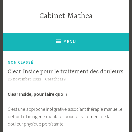
Accéder
au
Cabinet Mathea
contenu
principal
MENU
La
NON CLASSÉ
découverte
Clear Inside pour le traitement des douleurs
du
25 novembre 2022
CMathea19
mois
Clear Inside, pour faire quoi ?
C’est une approche intégrative associant thérapie manuelle
debout et imagerie mentale, pour le traitement de la
douleur physique persistante.