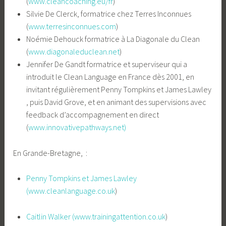
(
www.cleancoaching.eu/fr
)
Silvie De Clerck, formatrice chez Terres Inconnues
(
www.terresinconnues.com
)
Noémie Dehouck formatrice à La Diagonale du Clean
(
www.diagonaleduclean.net
)
Jennifer De Gandt formatrice et superviseur qui a
introduit le Clean Language en France dès 2001, en
invitant régulièrement Penny Tompkins et James Lawley
, puis David Grove, et en animant des supervisions avec
feedback d’accompagnement en direct
(
www.innovativepathways.net)
En Grande-Bretagne, :
Penny Tompkins et James Lawley
(www.cleanlanguage.co.uk
)
Caitlin Walker (www.trainingattention.co.uk
)