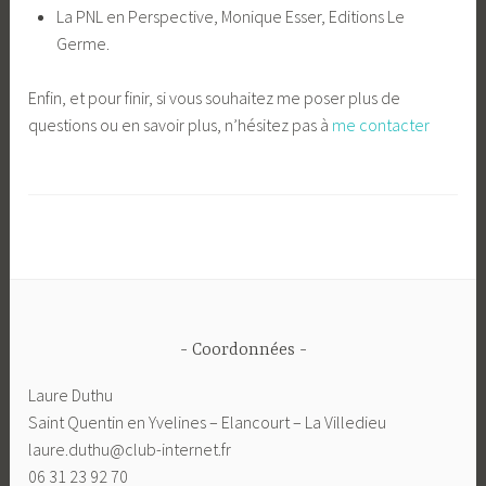
La PNL en Perspective, Monique Esser, Editions Le
Germe.
Enfin, et pour finir, si vous souhaitez me poser plus de
questions ou en savoir plus, n’hésitez pas à
me contacter
Coordonnées
Laure Duthu
Saint Quentin en Yvelines – Elancourt – La Villedieu
laure.duthu@club-internet.fr
06 31 23 92 70